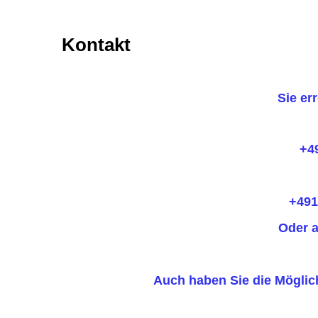
Kontakt
Sie er
+49 15204199918 Herrn D
sow
+49152336
Oder auch über die Anrufb
Wir rufen
Auch haben Sie die Möglichkeit uns 