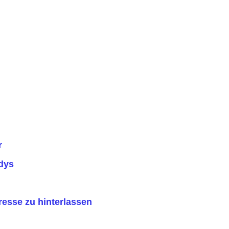
r
ys
se zu hinterlassen