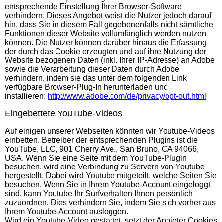
entsprechende Einstellung Ihrer Browser-Software
verhindern. Dieses Angebot weist die Nutzer jedoch darauf
hin, dass Sie in diesem Fall gegebenenfalls nicht sämtliche
Funktionen dieser Website vollumfänglich werden nutzen
können. Die Nutzer können darüber hinaus die Erfassung
der durch das Cookie erzeugten und auf ihre Nutzung der
Website bezogenen Daten (inkl. Ihrer IP-Adresse) an Adobe
sowie die Verarbeitung dieser Daten durch Adobe
verhindern, indem sie das unter dem folgenden Link
verfügbare Browser-Plug-In herunterladen und
installieren:
http://www.adobe.com/de/privacy/opt-out.html
Eingebettete YouTube-Videos
Auf einigen unserer Webseiten könnten wir Youtube-Videos
einbetten. Betreiber der entsprechenden Plugins ist die
YouTube, LLC, 901 Cherry Ave., San Bruno, CA 94066,
USA. Wenn Sie eine Seite mit dem YouTube-Plugin
besuchen, wird eine Verbindung zu Servern von Youtube
hergestellt. Dabei wird Youtube mitgeteilt, welche Seiten Sie
besuchen. Wenn Sie in Ihrem Youtube-Account eingeloggt
sind, kann Youtube Ihr Surfverhalten Ihnen persönlich
zuzuordnen. Dies verhindern Sie, indem Sie sich vorher aus
Ihrem Youtube-Account ausloggen.
Wird ein Youtube-Video gestartet, setzt der Anbieter Cookies